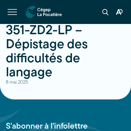
Navigation
rapide
Ouvrir
la
Ouvrir
Ouvrir
navigation
la
la
du
boîte
barre
351-ZD2-LP –
site
à
de
outils
recherche
d'acces
Dépistage des
difficultés de
langage
8 mai 2025
S'abonner à l'infolettre