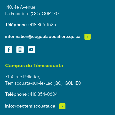
140, 4e Avenue
La Pocatière (QC) G0R 1Z0
Téléphone :
418 856-1525
information@cegeplapocatiere.qc.ca
Facebook
Instagram
YouTube
Campus du Témiscouata
71-A, rue Pelletier,
Témiscouata-sur-le-Lac (QC) G0L 1E0
Téléphone :
418 854-0604
info@cectemiscouata.ca