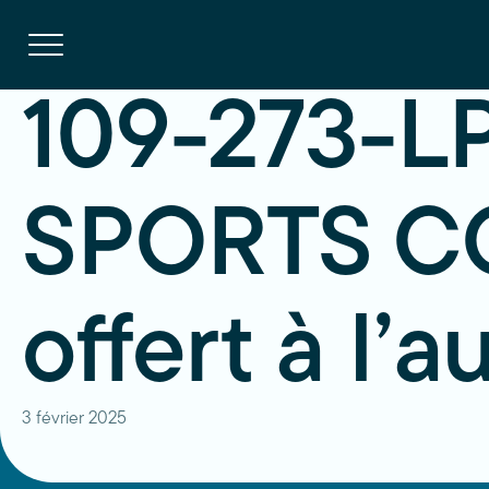
Navigation
rapide
Ouvrir
la
navigation
du
site
109-273-L
SPORTS CO
offert à l
3 février 2025