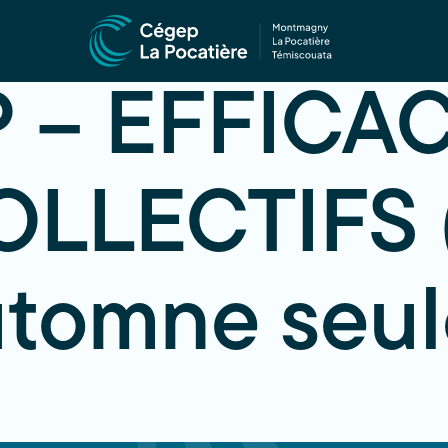
P – EFFICA
LLECTIFS 
’automne seu