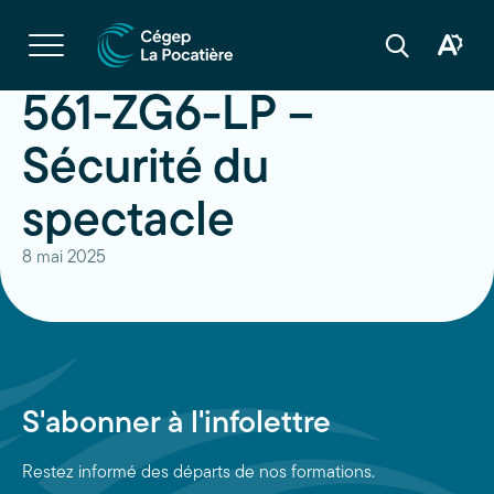
Navigation
rapide
Ouvrir
la
Ouvrir
Ouvrir
navigation
la
la
du
boîte
barre
561-ZG6-LP –
site
à
de
outils
recherche
d'acces
Sécurité du
spectacle
8 mai 2025
S'abonner à l'infolettre
Restez informé des départs de nos formations.