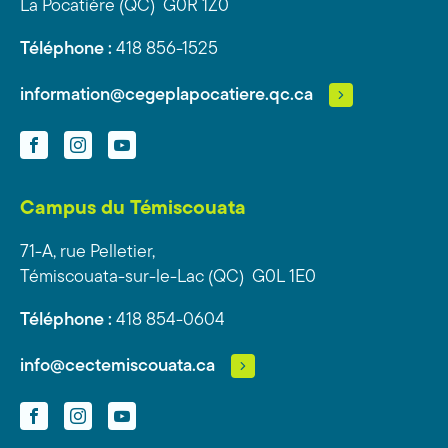
La Pocatière (QC) G0R 1Z0
Téléphone :
418 856-1525
information@cegeplapocatiere.qc.ca
Facebook
Instagram
YouTube
Campus du Témiscouata
71-A, rue Pelletier,
Témiscouata-sur-le-Lac (QC) G0L 1E0
Téléphone :
418 854-0604
info@cectemiscouata.ca
Facebook
Instagram
YouTube