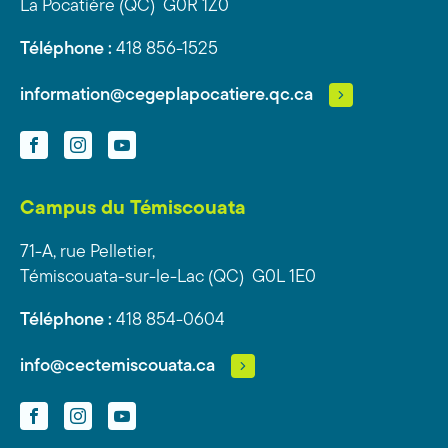
La Pocatière (QC) G0R 1Z0
Téléphone :
418 856-1525
information@cegeplapocatiere.qc.ca
Facebook
Instagram
YouTube
Campus du Témiscouata
71-A, rue Pelletier,
Témiscouata-sur-le-Lac (QC) G0L 1E0
Téléphone :
418 854-0604
info@cectemiscouata.ca
Facebook
Instagram
YouTube