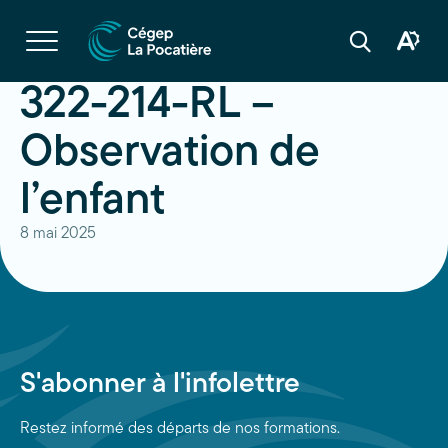
Navigation
rapide
Ouvrir
la
Ouvrir
Ouvrir
navigation
la
la
du
boîte
barre
322-214-RL –
site
à
de
outils
recherche
d'acces
Observation de
l’enfant
8 mai 2025
S'abonner à l'infolettre
Restez informé des départs de nos formations.