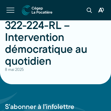
Navigation
rapide
Ouvrir
la
Ouvrir
Ouvrir
navigation
la
la
du
boîte
barre
322-224-RL –
site
à
de
outils
recherche
d'acces
Intervention
démocratique au
quotidien
8 mai 2025
S'abonner à l'infolettre