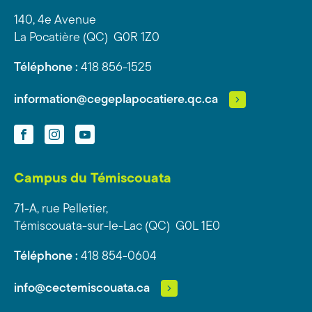
140, 4e Avenue
La Pocatière (QC) G0R 1Z0
Téléphone :
418 856-1525
information@cegeplapocatiere.qc.ca
Facebook
Instagram
YouTube
Campus du Témiscouata
71-A, rue Pelletier,
Témiscouata-sur-le-Lac (QC) G0L 1E0
Téléphone :
418 854-0604
info@cectemiscouata.ca