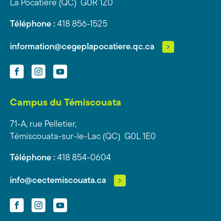
La Pocatière (QC) G0R 1Z0
Téléphone :
418 856-1525
information@cegeplapocatiere.qc.ca
Facebook
Instagram
YouTube
Campus du Témiscouata
71-A, rue Pelletier,
Témiscouata-sur-le-Lac (QC) G0L 1E0
Téléphone :
418 854-0604
info@cectemiscouata.ca
Facebook
Instagram
YouTube