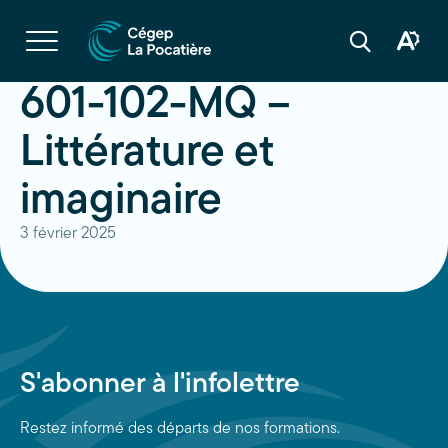
Navigation
rapide
Ouvrir
la
Ouvrir
Ouvrir
navigation
la
la
du
boîte
barre
601-102-MQ –
site
à
de
outils
recherche
d'acces
Littérature et
imaginaire
3 février 2025
S'abonner à l'infolettre
Restez informé des départs de nos formations.