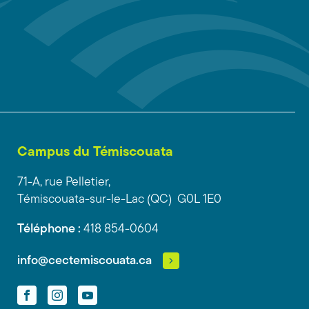
Campus du Témiscouata
71-A, rue Pelletier,
Témiscouata-sur-le-Lac (QC) G0L 1E0
Téléphone :
418 854-0604
info@cectemiscouata.ca
Facebook
Instagram
YouTube