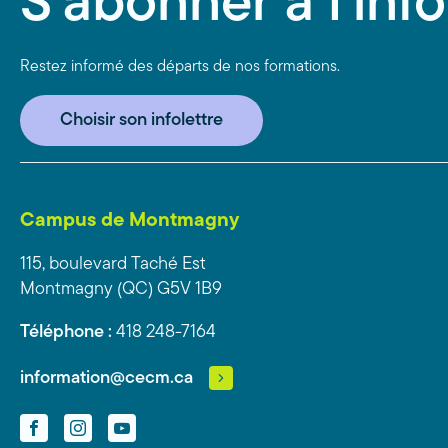
S'abonner à l'info
Restez informé des départs de nos formations.
Choisir son infolettre
Campus de Montmagny
115, boulevard Taché Est
Montmagny (QC) G5V 1B9
Téléphone :
418 248-7164
information@cecm.ca
Facebook
Instagram
YouTube