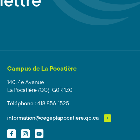
lettre
Campus de La Pocatière
140, 4e Avenue
La Pocatière (QC) G0R 1Z0
Téléphone :
418 856-1525
information@cegeplapocatiere.qc.ca
Facebook
Instagram
YouTube