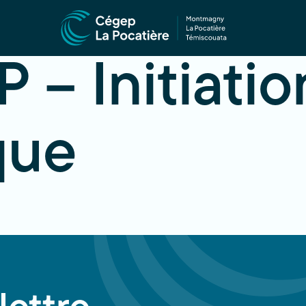
 – Initiatio
que