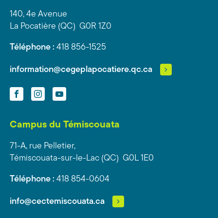
140, 4e Avenue
La Pocatière (QC) G0R 1Z0
Téléphone :
418 856-1525
information@cegeplapocatiere.qc.ca
Facebook
Instagram
YouTube
Campus du Témiscouata
71-A, rue Pelletier,
Témiscouata-sur-le-Lac (QC) G0L 1E0
Téléphone :
418 854-0604
info@cectemiscouata.ca