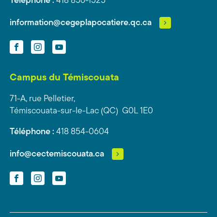
Téléphone :
418 856-1525
information@cegeplapocatiere.qc.ca
Facebook
Instagram
YouTube
Campus du Témiscouata
71-A, rue Pelletier,
Témiscouata-sur-le-Lac (QC) G0L 1E0
Téléphone :
418 854-0604
info@cectemiscouata.ca
Facebook
Instagram
YouTube