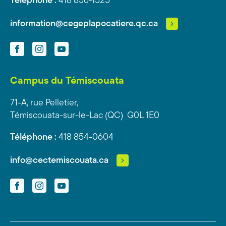
Téléphone :
418 856-1525
information@cegeplapocatiere.qc.ca
Facebook
Instagram
YouTube
Campus du Témiscouata
71-A, rue Pelletier,
Témiscouata-sur-le-Lac (QC) G0L 1E0
Téléphone :
418 854-0604
info@cectemiscouata.ca
Facebook
Instagram
YouTube