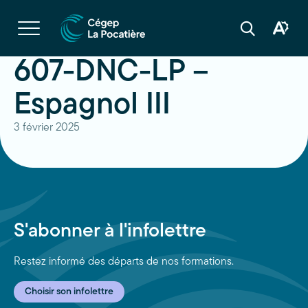
Navigation
rapide
Ouvrir
la
Ouvrir
Ouvrir
navigation
la
la
du
boîte
barre
607-DNC-LP –
site
à
de
outils
recherche
d'acces
Espagnol III
3 février 2025
S'abonner à l'infolettre
Restez informé des départs de nos formations.
Choisir son infolettre