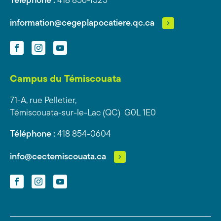
Téléphone :
418 856-1525
information@cegeplapocatiere.qc.ca
Facebook
Instagram
YouTube
Campus du Témiscouata
71-A, rue Pelletier,
Témiscouata-sur-le-Lac (QC) G0L 1E0
Téléphone :
418 854-0604
info@cectemiscouata.ca
Facebook
Instagram
YouTube