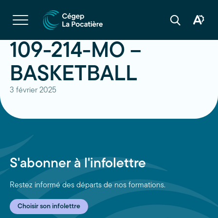
Navigation
rapide
Ouvrir
la
Ouvrir
Ouvrir
navigation
la
la
du
boîte
barre
109-214-MO –
site
à
de
outils
recherche
d'acces
BASKETBALL
3 février 2025
S'abonner à l'infolettre
Restez informé des départs de nos formations.
Choisir son infolettre