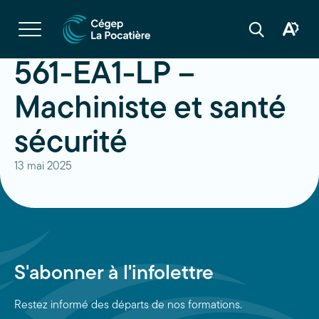
Navigation
rapide
Ouvrir
la
Ouvrir
Ouvrir
navigation
la
la
du
boîte
barre
561-EA1-LP –
site
à
de
outils
recherche
d'acces
Machiniste et santé
sécurité
13 mai 2025
S'abonner à l'infolettre
Restez informé des départs de nos formations.