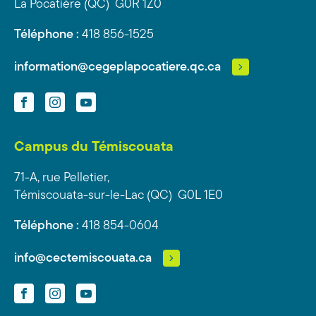
La Pocatière (QC) G0R 1Z0
Téléphone :
418 856-1525
information@cegeplapocatiere.qc.ca
Facebook
Instagram
YouTube
Campus du Témiscouata
71-A, rue Pelletier,
Témiscouata-sur-le-Lac (QC) G0L 1E0
Téléphone :
418 854-0604
info@cectemiscouata.ca
Facebook
Instagram
YouTube