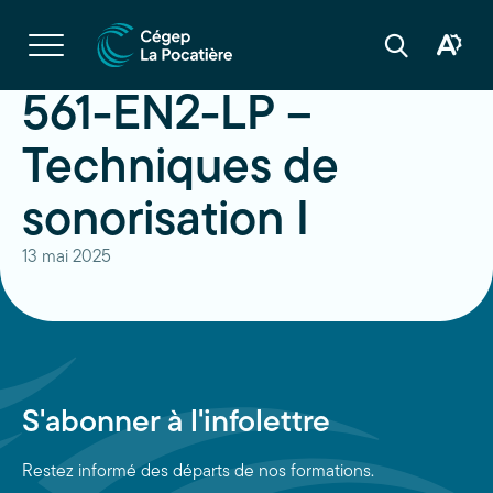
Navigation
rapide
Ouvrir
la
Ouvrir
Ouvrir
navigation
la
la
du
boîte
barre
561-EN2-LP –
site
à
de
outils
recherche
d'acces
Techniques de
sonorisation I
13 mai 2025
S'abonner à l'infolettre
Restez informé des départs de nos formations.