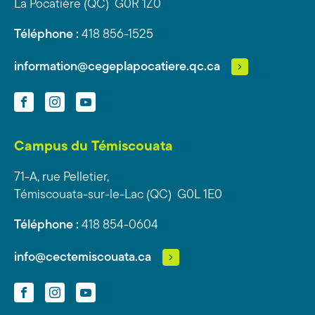
La Pocatière (QC) G0R 1Z0
Téléphone :
418 856-1525
information@cegeplapocatiere.qc.ca
Facebook
Instagram
YouTube
Campus du Témiscouata
71-A, rue Pelletier,
Témiscouata-sur-le-Lac (QC) G0L 1E0
Téléphone :
418 854-0604
info@cectemiscouata.ca
Facebook
Instagram
YouTube