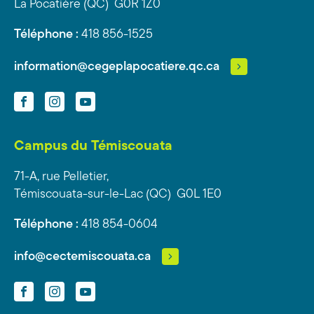
La Pocatière (QC) G0R 1Z0
Téléphone :
418 856-1525
information@cegeplapocatiere.qc.ca
Facebook
Instagram
YouTube
Campus du Témiscouata
71-A, rue Pelletier,
Témiscouata-sur-le-Lac (QC) G0L 1E0
Téléphone :
418 854-0604
info@cectemiscouata.ca
Facebook
Instagram
YouTube