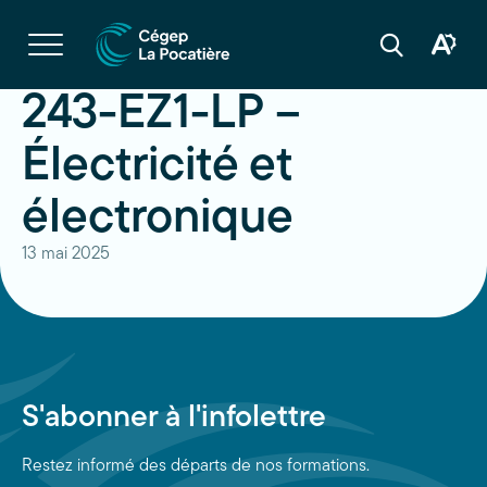
Navigation
rapide
Ouvrir
la
Ouvrir
Ouvrir
navigation
la
la
du
boîte
barre
243-EZ1-LP –
site
à
de
outils
recherche
d'acces
Électricité et
électronique
13 mai 2025
S'abonner à l'infolettre
Restez informé des départs de nos formations.