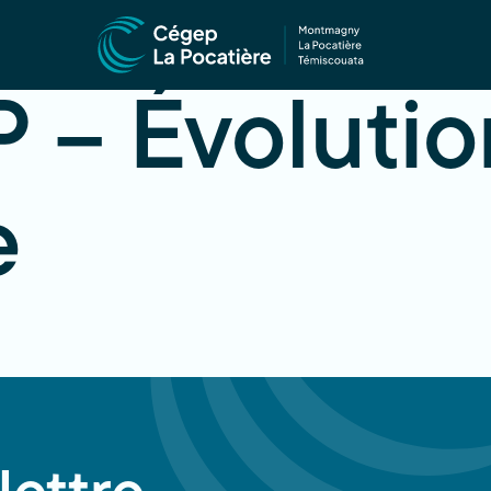
 – Évolutio
e