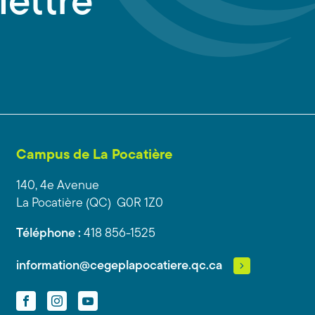
lettre
Campus de La Pocatière
140, 4e Avenue
La Pocatière (QC) G0R 1Z0
Téléphone :
418 856-1525
information@cegeplapocatiere.qc.ca
Facebook
Instagram
YouTube