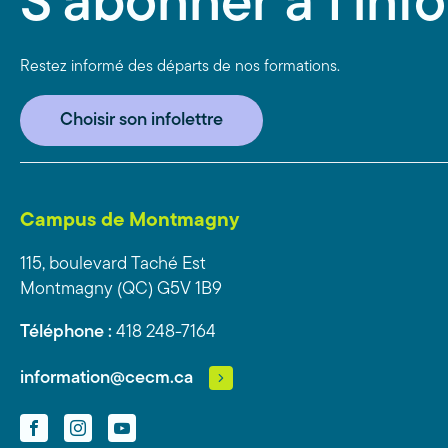
S'abonner à l'info
Restez informé des départs de nos formations.
Choisir son infolettre
Campus de Montmagny
115, boulevard Taché Est
Montmagny (QC) G5V 1B9
Téléphone :
418 248-7164
information@cecm.ca
Facebook
Instagram
YouTube