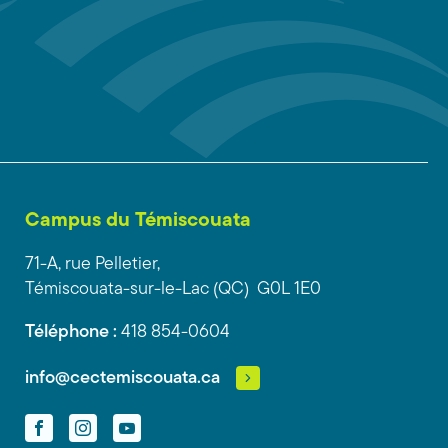
Campus du Témiscouata
71-A, rue Pelletier,
Témiscouata-sur-le-Lac (QC) G0L 1E0
Téléphone :
418 854-0604
info@cectemiscouata.ca
Facebook
Instagram
YouTube