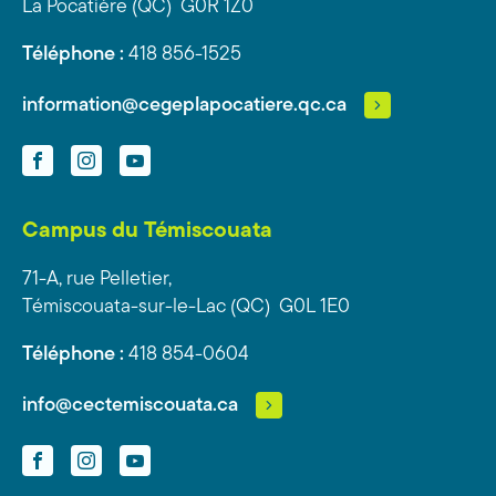
La Pocatière (QC) G0R 1Z0
Téléphone :
418 856-1525
information@cegeplapocatiere.qc.ca
Facebook
Instagram
YouTube
Campus du Témiscouata
71-A, rue Pelletier,
Témiscouata-sur-le-Lac (QC) G0L 1E0
Téléphone :
418 854-0604
info@cectemiscouata.ca
Facebook
Instagram
YouTube