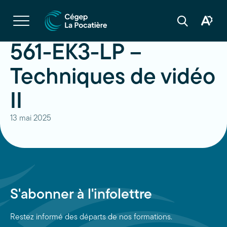
Navigation
rapide
Ouvrir
la
Ouvrir
Ouvrir
navigation
la
la
du
boîte
barre
561-EK3-LP –
site
à
de
outils
recherche
d'acces
Techniques de vidéo
II
13 mai 2025
S'abonner à l'infolettre
Restez informé des départs de nos formations.