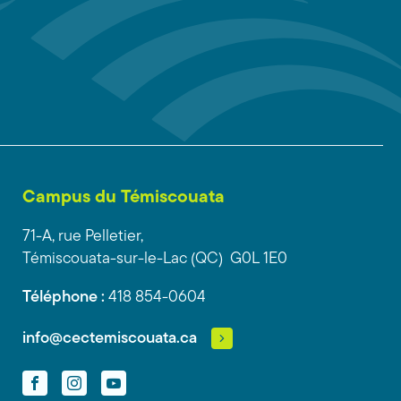
Campus du Témiscouata
71-A, rue Pelletier,
Témiscouata-sur-le-Lac (QC) G0L 1E0
Téléphone :
418 854-0604
info@cectemiscouata.ca
Facebook
Instagram
YouTube