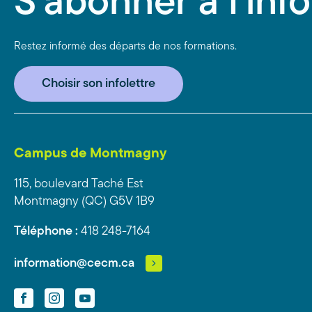
S'abonner à l'info
Restez informé des départs de nos formations.
Choisir son infolettre
Campus de Montmagny
115, boulevard Taché Est
Montmagny (QC) G5V 1B9
Téléphone :
418 248-7164
information@cecm.ca
Facebook
Instagram
YouTube