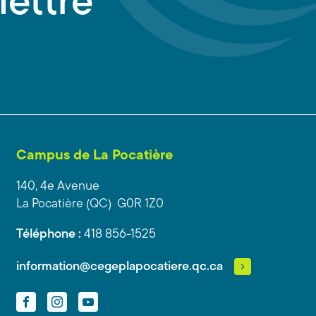
lettre
Campus de La Pocatière
140, 4e Avenue
La Pocatière (QC) G0R 1Z0
Téléphone :
418 856-1525
information@cegeplapocatiere.qc.ca
Facebook
Instagram
YouTube