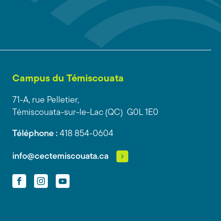
Campus du Témiscouata
71-A, rue Pelletier,
Témiscouata-sur-le-Lac (QC) G0L 1E0
Téléphone :
418 854-0604
info@cectemiscouata.ca
Facebook
Instagram
YouTube