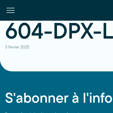
Navigation
rapide
Ouvrir
la
navigation
du
site
604-DPX-LP
3 février 2025
S'abonner à l'info