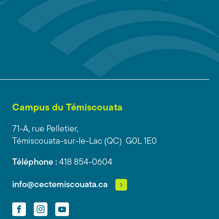
Campus du Témiscouata
71-A, rue Pelletier,
Témiscouata-sur-le-Lac (QC) G0L 1E0
Téléphone :
418 854-0604
info@cectemiscouata.ca
Facebook
Instagram
YouTube