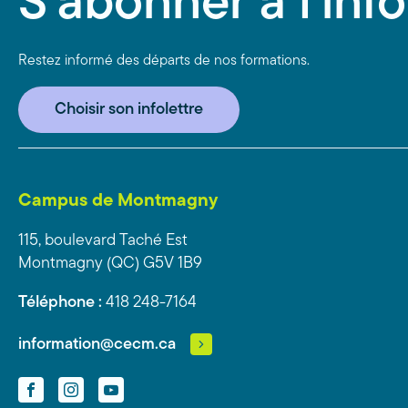
S'abonner à l'info
Restez informé des départs de nos formations.
Choisir son infolettre
Campus de Montmagny
115, boulevard Taché Est
Montmagny (QC) G5V 1B9
Téléphone :
418 248-7164
information@cecm.ca
Facebook
Instagram
YouTube