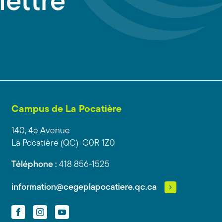
lettre
Campus de La Pocatière
140, 4e Avenue
La Pocatière (QC) G0R 1Z0
Téléphone :
418 856-1525
information@cegeplapocatiere.qc.ca
Facebook
Instagram
YouTube