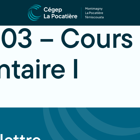
3 – Cours
aire I