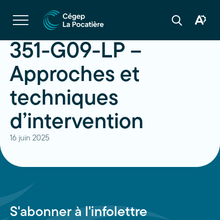
Navigation
rapide
Ouvrir
la
Ouvrir
Ouvrir
navigation
la
la
du
boîte
barre
351-G09-LP –
site
à
de
outils
recherche
d'acces
Approches et
techniques
d’intervention
16 juin 2025
S'abonner à l'infolettre