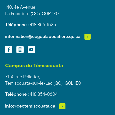
140, 4e Avenue
La Pocatière (QC) G0R 1Z0
Téléphone :
418 856-1525
information@cegeplapocatiere.qc.ca
Facebook
Instagram
YouTube
Campus du Témiscouata
71-A, rue Pelletier,
Témiscouata-sur-le-Lac (QC) G0L 1E0
Téléphone :
418 854-0604
info@cectemiscouata.ca