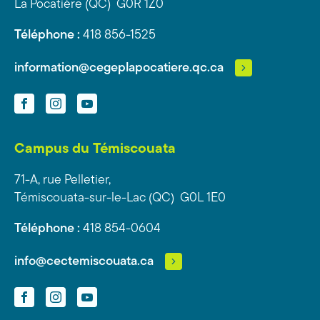
La Pocatière (QC) G0R 1Z0
Téléphone :
418 856-1525
information@cegeplapocatiere.qc.ca
Facebook
Instagram
YouTube
Campus du Témiscouata
71-A, rue Pelletier,
Témiscouata-sur-le-Lac (QC) G0L 1E0
Téléphone :
418 854-0604
info@cectemiscouata.ca
Facebook
Instagram
YouTube