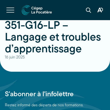
Navigation
rapide
Ouvrir
la
Ouvrir
Ouvrir
navigation
la
la
du
boîte
barre
351-G16-LP –
site
à
de
outils
recherche
d'acces
Langage et troubles
d’apprentissage
16 juin 2025
S'abonner à l'infolettre
Restez informé des départs de nos formations.