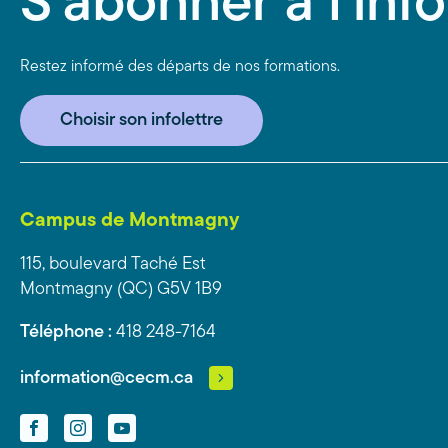
S'abonner à l'info
Restez informé des départs de nos formations.
Choisir son infolettre
Campus de Montmagny
115, boulevard Taché Est
Montmagny (QC) G5V 1B9
Téléphone :
418 248-7164
information@cecm.ca
Facebook
Instagram
YouTube