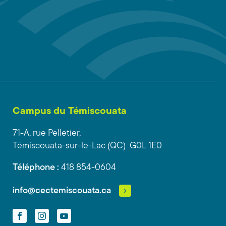
Campus du Témiscouata
71-A, rue Pelletier,
Témiscouata-sur-le-Lac (QC) G0L 1E0
Téléphone :
418 854-0604
info@cectemiscouata.ca
Facebook
Instagram
YouTube