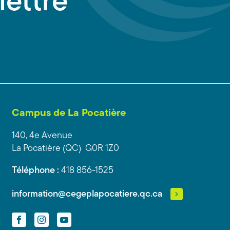
lettre
Campus de La Pocatière
140, 4e Avenue
La Pocatière (QC) G0R 1Z0
Téléphone :
418 856-1525
information@cegeplapocatiere.qc.ca
Facebook
Instagram
YouTube