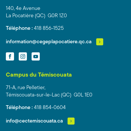
140, 4e Avenue
La Pocatière (QC) G0R 1Z0
Téléphone :
418 856-1525
information@cegeplapocatiere.qc.ca
Facebook
Instagram
YouTube
Campus du Témiscouata
71-A, rue Pelletier,
Témiscouata-sur-le-Lac (QC) G0L 1E0
Téléphone :
418 854-0604
info@cectemiscouata.ca