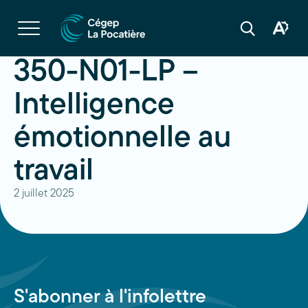
Navigation
rapide
Ouvrir
la
Ouvrir
Ouvrir
navigation
la
la
du
boîte
barre
350-N01-LP –
site
à
de
outils
recherche
d'acces
Intelligence
émotionnelle au
travail
2 juillet 2025
S'abonner à l'infolettre