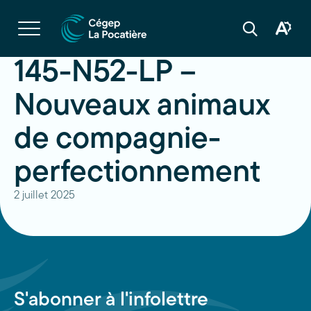
Navigation
rapide
Ouvrir
la
Ouvrir
Ouvrir
navigation
la
la
du
boîte
barre
145-N52-LP –
site
à
de
outils
recherche
d'acces
Nouveaux animaux
de compagnie-
perfectionnement
2 juillet 2025
S'abonner à l'infolettre