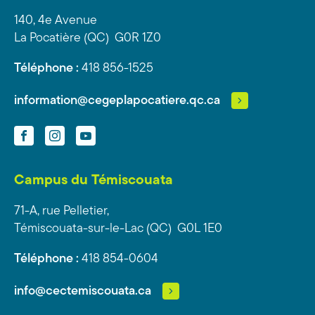
140, 4e Avenue
La Pocatière (QC) G0R 1Z0
Téléphone :
418 856-1525
information@cegeplapocatiere.qc.ca
Facebook
Instagram
YouTube
Campus du Témiscouata
71-A, rue Pelletier,
Témiscouata-sur-le-Lac (QC) G0L 1E0
Téléphone :
418 854-0604
info@cectemiscouata.ca