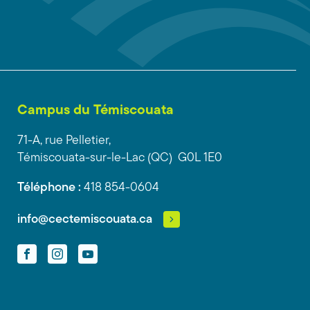
Campus du Témiscouata
71-A, rue Pelletier,
Témiscouata-sur-le-Lac (QC) G0L 1E0
Téléphone :
418 854-0604
info@cectemiscouata.ca
Facebook
Instagram
YouTube