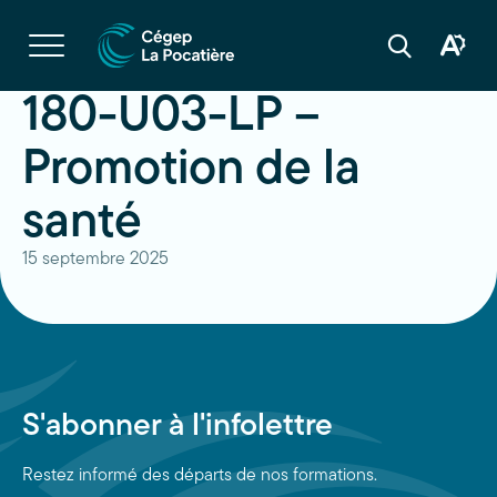
Navigation
rapide
Ouvrir
la
Ouvrir
Ouvrir
navigation
la
la
du
boîte
barre
180-U03-LP –
site
à
de
outils
recherche
d'acces
Promotion de la
santé
15 septembre 2025
S'abonner à l'infolettre
Restez informé des départs de nos formations.