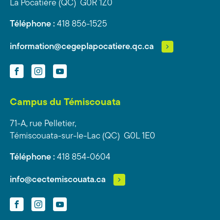
La Pocatière (QC) G0R 1Z0
Téléphone :
418 856-1525
information@cegeplapocatiere.qc.ca
Facebook
Instagram
YouTube
Campus du Témiscouata
71-A, rue Pelletier,
Témiscouata-sur-le-Lac (QC) G0L 1E0
Téléphone :
418 854-0604
info@cectemiscouata.ca
Facebook
Instagram
YouTube