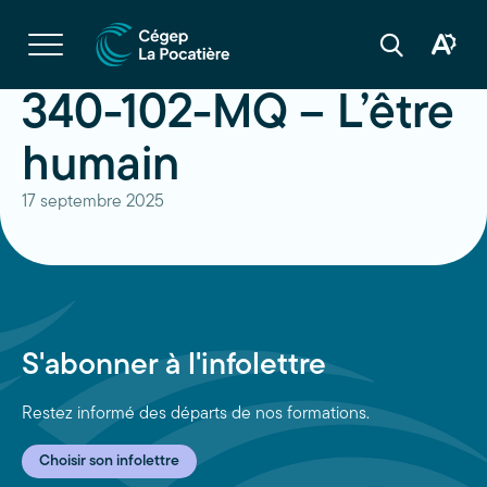
Navigation
rapide
Ouvrir
la
Ouvrir
Ouvrir
navigation
la
la
du
boîte
barre
340-102-MQ – L’être
site
à
de
outils
recherche
d'acces
humain
17 septembre 2025
S'abonner à l'infolettre
Restez informé des départs de nos formations.
Choisir son infolettre