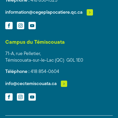
Téléphone :
418 856-1525
information@cegeplapocatiere.qc.ca
Facebook
Instagram
YouTube
Campus du Témiscouata
71-A, rue Pelletier,
Témiscouata-sur-le-Lac (QC) G0L 1E0
Téléphone :
418 854-0604
info@cectemiscouata.ca
Facebook
Instagram
YouTube