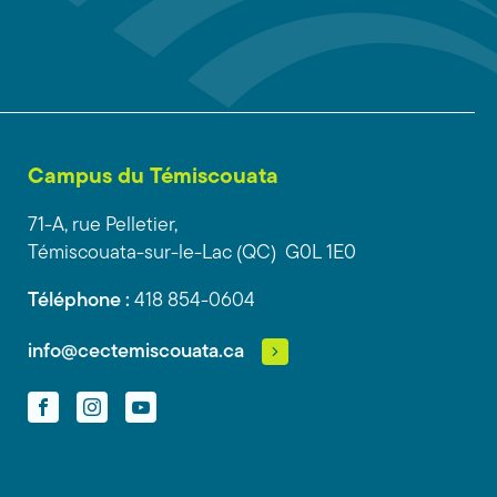
Campus du Témiscouata
71-A, rue Pelletier,
Témiscouata-sur-le-Lac (QC) G0L 1E0
Téléphone :
418 854-0604
info@cectemiscouata.ca
Facebook
Instagram
YouTube