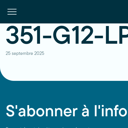
Navigation
rapide
Ouvrir
la
navigation
du
site
351-G12-LP
25 septembre 2025
S'abonner à l'info