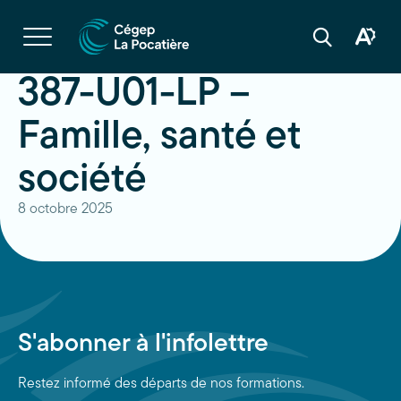
Navigation
rapide
Ouvrir
la
Ouvrir
Ouvrir
navigation
la
la
du
boîte
barre
387-U01-LP –
site
à
de
outils
recherche
d'acces
Famille, santé et
société
8 octobre 2025
S'abonner à l'infolettre
Restez informé des départs de nos formations.