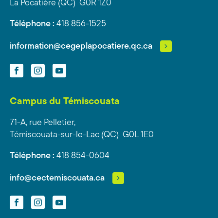
La Pocatière (QC) G0R 1Z0
Téléphone :
418 856-1525
information@cegeplapocatiere.qc.ca
Facebook
Instagram
YouTube
Campus du Témiscouata
71-A, rue Pelletier,
Témiscouata-sur-le-Lac (QC) G0L 1E0
Téléphone :
418 854-0604
info@cectemiscouata.ca
Facebook
Instagram
YouTube