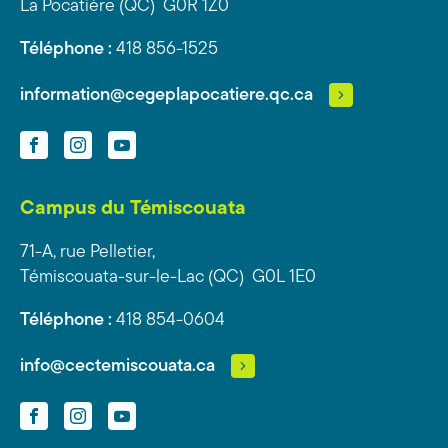
La Pocatière (QC) G0R 1Z0
Téléphone :
418 856-1525
information@cegeplapocatiere.qc.ca
Facebook
Instagram
YouTube
Campus du Témiscouata
71-A, rue Pelletier,
Témiscouata-sur-le-Lac (QC) G0L 1E0
Téléphone :
418 854-0604
info@cectemiscouata.ca
Facebook
Instagram
YouTube