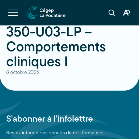
Navigation
rapide
Ouvrir
la
Ouvrir
Ouvrir
navigation
la
la
du
boîte
barre
350-U03-LP –
site
à
de
outils
recherche
d'acces
Comportements
cliniques I
8 octobre 2025
S'abonner à l'infolettre
Restez informé des départs de nos formations.