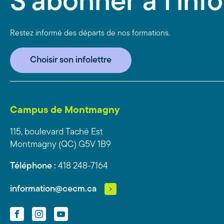
S'abonner à l'info
Restez informé des départs de nos formations.
Choisir son infolettre
Campus de Montmagny
115, boulevard Taché Est
Montmagny (QC) G5V 1B9
Téléphone :
418 248-7164
information@cecm.ca
Facebook
Instagram
YouTube