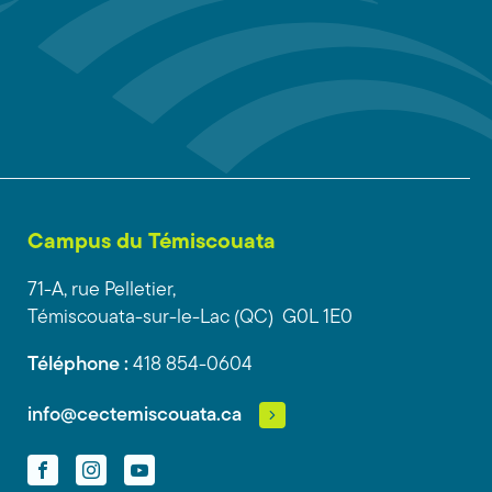
Campus du Témiscouata
71-A, rue Pelletier,
Témiscouata-sur-le-Lac (QC) G0L 1E0
Téléphone :
418 854-0604
info@cectemiscouata.ca
Facebook
Instagram
YouTube