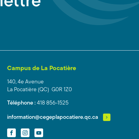
lettre
Campus de La Pocatière
140, 4e Avenue
La Pocatière (QC) G0R 1Z0
Téléphone :
418 856-1525
information@cegeplapocatiere.qc.ca
Facebook
Instagram
YouTube