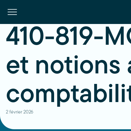
Navigation
rapide
Ouvrir
la
navigation
du
site
410-819-MO
et notions
comptabili
2 février 2026