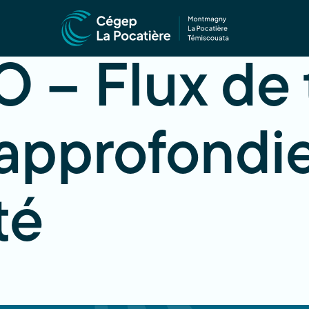
 – Flux de 
 approfondi
té