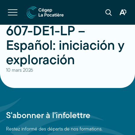
Navigation
rapide
Ouvrir
la
Ouvrir
Ouvrir
navigation
la
la
du
boîte
barre
607-DE1-LP –
site
à
de
outils
recherche
d'acces
Español: iniciación y
exploración
10 mars 2026
S'abonner à l'infolettre
Restez informé des départs de nos formations.