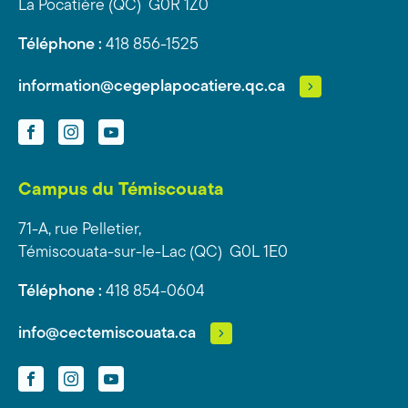
La Pocatière (QC) G0R 1Z0
Téléphone :
418 856-1525
information@cegeplapocatiere.qc.ca
Facebook
Instagram
YouTube
Campus du Témiscouata
71-A, rue Pelletier,
Témiscouata-sur-le-Lac (QC) G0L 1E0
Téléphone :
418 854-0604
info@cectemiscouata.ca
Facebook
Instagram
YouTube