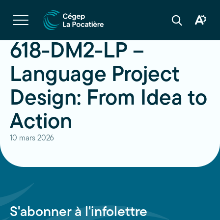
Navigation
rapide
Ouvrir
la
Ouvrir
Ouvrir
navigation
la
la
du
boîte
barre
618-DM2-LP –
site
à
de
outils
recherche
d'acces
Language Project
Design: From Idea to
Action
10 mars 2026
S'abonner à l'infolettre