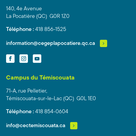
140, 4e Avenue
La Pocatière (QC) G0R 1Z0
Téléphone :
418 856-1525
information@cegeplapocatiere.qc.ca
Facebook
Instagram
YouTube
Campus du Témiscouata
71-A, rue Pelletier,
Témiscouata-sur-le-Lac (QC) G0L 1E0
Téléphone :
418 854-0604
info@cectemiscouata.ca