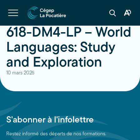
Navigation
rapide
Ouvrir
la
Ouvrir
Ouvrir
navigation
la
la
du
boîte
barre
618-DM4-LP – World
site
à
de
outils
recherche
d'acces
Languages: Study
and Exploration
10 mars 2026
S'abonner à l'infolettre
Restez informé des départs de nos formations.