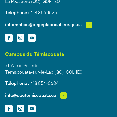
La Pocatière (QC) G0R 1Z0
Téléphone :
418 856-1525
information@cegeplapocatiere.qc.ca
Facebook
Instagram
YouTube
Campus du Témiscouata
71-A, rue Pelletier,
Témiscouata-sur-le-Lac (QC) G0L 1E0
Téléphone :
418 854-0604
info@cectemiscouata.ca
Facebook
Instagram
YouTube