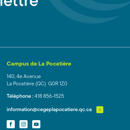
lettre
Campus de La Pocatière
140, 4e Avenue
La Pocatière (QC) G0R 1Z0
Téléphone :
418 856-1525
information@cegeplapocatiere.qc.ca
Facebook
Instagram
YouTube