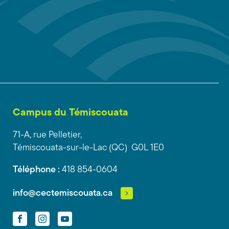
Campus du Témiscouata
71-A, rue Pelletier,
Témiscouata-sur-le-Lac (QC) G0L 1E0
Téléphone :
418 854-0604
info@cectemiscouata.ca
Facebook
Instagram
YouTube