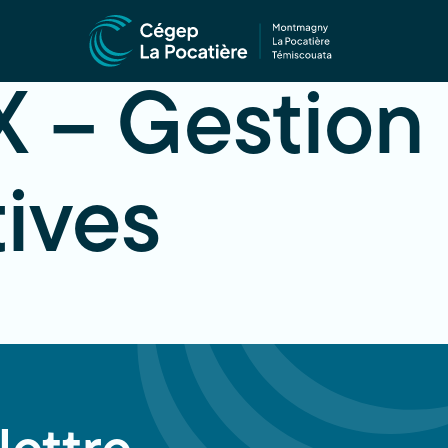
 – Gestion d
tives