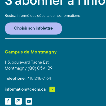
S'abonner à l'info
Restez informé des départs de nos formations.
Choisir son infolettre
Campus de Montmagny
115, boulevard Taché Est
Montmagny (QC) G5V 1B9
Téléphone :
418 248-7164
information@cecm.ca
Facebook
Instagram
YouTube