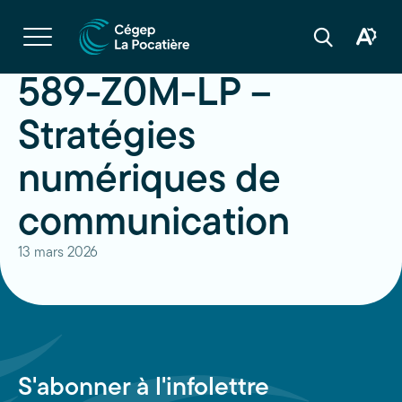
Navigation
rapide
Ouvrir
la
Ouvrir
Ouvrir
navigation
la
la
du
boîte
barre
589-Z0M-LP –
site
à
de
outils
recherche
d'acces
Stratégies
numériques de
communication
13 mars 2026
S'abonner à l'infolettre