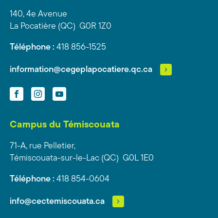
140, 4e Avenue
La Pocatière (QC) G0R 1Z0
Téléphone :
418 856-1525
information@cegeplapocatiere.qc.ca
Facebook
Instagram
YouTube
Campus du Témiscouata
71-A, rue Pelletier,
Témiscouata-sur-le-Lac (QC) G0L 1E0
Téléphone :
418 854-0604
info@cectemiscouata.ca