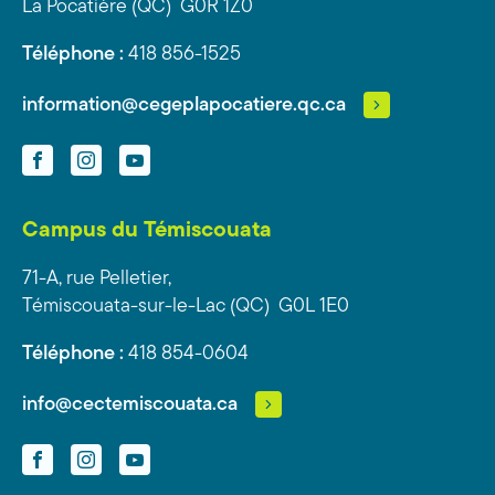
La Pocatière (QC) G0R 1Z0
Téléphone :
418 856-1525
information@cegeplapocatiere.qc.ca
Facebook
Instagram
YouTube
Campus du Témiscouata
71-A, rue Pelletier,
Témiscouata-sur-le-Lac (QC) G0L 1E0
Téléphone :
418 854-0604
info@cectemiscouata.ca
Facebook
Instagram
YouTube