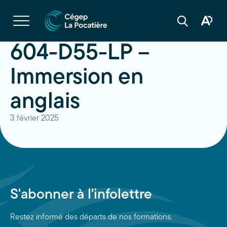
Navigation
rapide
Ouvrir
la
Ouvrir
Ouvrir
navigation
la
la
du
boîte
barre
604-D55-LP –
site
à
de
outils
recherche
d'acces
Immersion en
anglais
3 février 2025
S'abonner à l'infolettre
Restez informé des départs de nos formations.