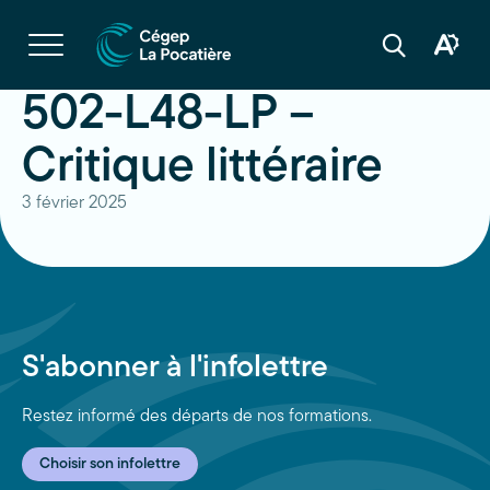
Navigation
rapide
Ouvrir
la
Ouvrir
Ouvrir
navigation
la
la
du
boîte
barre
502-L48-LP –
site
à
de
outils
recherche
d'acces
Critique littéraire
3 février 2025
S'abonner à l'infolettre
Restez informé des départs de nos formations.
Choisir son infolettre