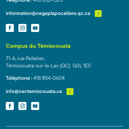
Téléphone :
418 856-1525
information@cegeplapocatiere.qc.ca
Facebook
Instagram
YouTube
Campus du Témiscouata
71-A, rue Pelletier,
Témiscouata-sur-le-Lac (QC) G0L 1E0
Téléphone :
418 854-0604
info@cectemiscouata.ca
Facebook
Instagram
YouTube