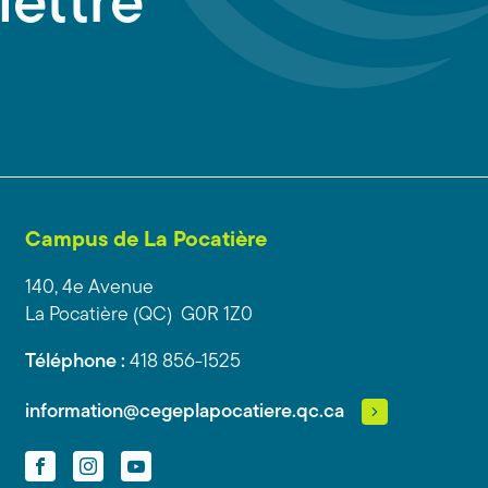
lettre
Campus de La Pocatière
140, 4e Avenue
La Pocatière (QC) G0R 1Z0
Téléphone :
418 856-1525
information@cegeplapocatiere.qc.ca
Facebook
Instagram
YouTube