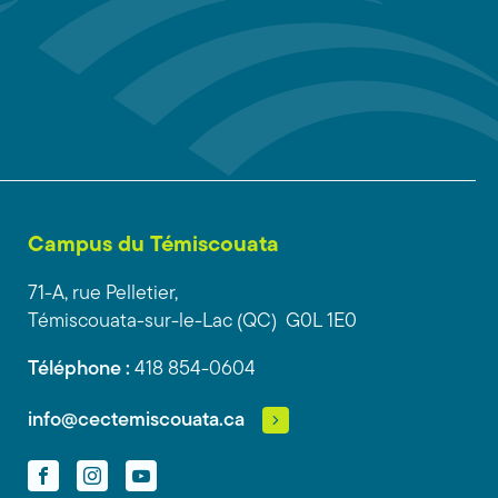
Campus du Témiscouata
71-A, rue Pelletier,
Témiscouata-sur-le-Lac (QC) G0L 1E0
Téléphone :
418 854-0604
info@cectemiscouata.ca
Facebook
Instagram
YouTube