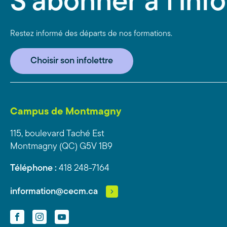
S'abonner à l'info
Restez informé des départs de nos formations.
Choisir son infolettre
Campus de Montmagny
115, boulevard Taché Est
Montmagny (QC) G5V 1B9
Téléphone :
418 248-7164
information@cecm.ca
Facebook
Instagram
YouTube