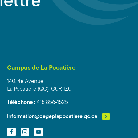
lettre
Campus de La Pocatière
140, 4e Avenue
La Pocatière (QC) G0R 1Z0
Téléphone :
418 856-1525
information@cegeplapocatiere.qc.ca
Facebook
Instagram
YouTube