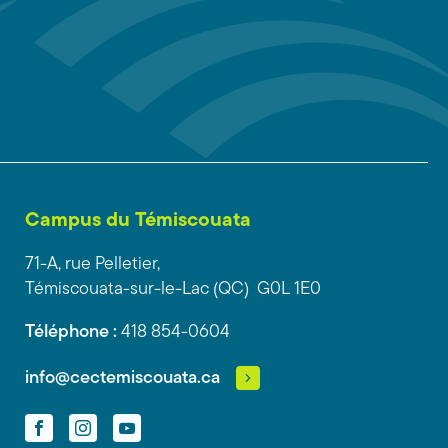
Campus du Témiscouata
71-A, rue Pelletier,
Témiscouata-sur-le-Lac (QC) G0L 1E0
Téléphone :
418 854-0604
info@cectemiscouata.ca
Facebook
Instagram
YouTube