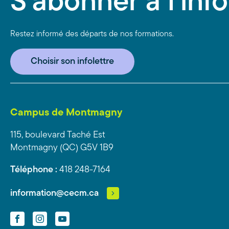
S'abonner à l'info
Restez informé des départs de nos formations.
Choisir son infolettre
Campus de Montmagny
115, boulevard Taché Est
Montmagny (QC) G5V 1B9
Téléphone :
418 248-7164
information@cecm.ca
Facebook
Instagram
YouTube