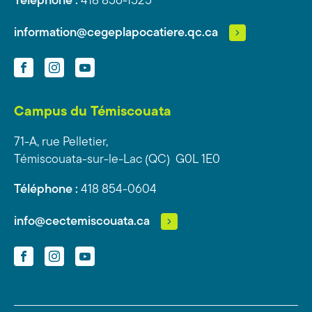
Téléphone :
418 856-1525
information@cegeplapocatiere.qc.ca
Facebook
Instagram
YouTube
Campus du Témiscouata
71-A, rue Pelletier,
Témiscouata-sur-le-Lac (QC) G0L 1E0
Téléphone :
418 854-0604
info@cectemiscouata.ca
Facebook
Instagram
YouTube