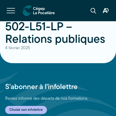
Navigation
rapide
Ouvrir
la
Ouvrir
Ouvrir
navigation
la
la
du
boîte
barre
502-L51-LP –
site
à
de
outils
recherche
d'acces
Relations publiques
4 février 2025
S'abonner à l'infolettre
Restez informé des départs de nos formations.
Choisir son infolettre