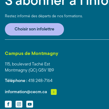
S'abonner à l'info
Restez informé des départs de nos formations.
Choisir son infolettre
Campus de Montmagny
115, boulevard Taché Est
Montmagny (QC) G5V 1B9
Téléphone :
418 248-7164
information@cecm.ca
Facebook
Instagram
YouTube