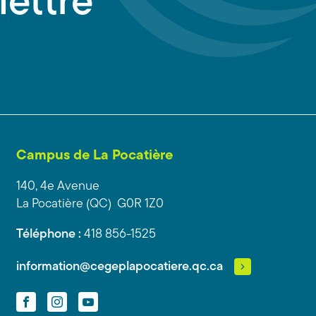
lettre
Campus de La Pocatière
140, 4e Avenue
La Pocatière (QC) G0R 1Z0
Téléphone :
418 856-1525
information@cegeplapocatiere.qc.ca
Facebook
Instagram
YouTube