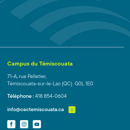
Campus du Témiscouata
71-A, rue Pelletier,
Témiscouata-sur-le-Lac (QC) G0L 1E0
Téléphone :
418 854-0604
info@cectemiscouata.ca
Facebook
Instagram
YouTube