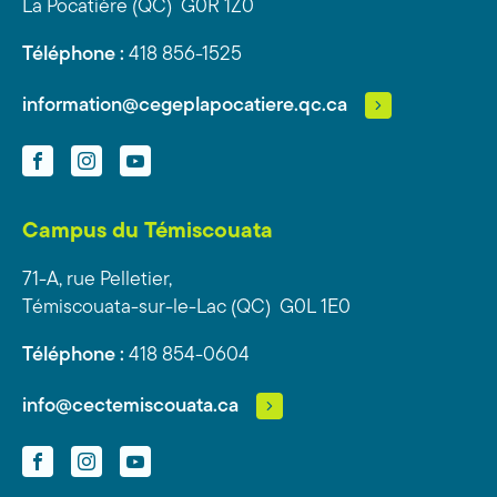
La Pocatière (QC) G0R 1Z0
Téléphone :
418 856-1525
information@cegeplapocatiere.qc.ca
Facebook
Instagram
YouTube
Campus du Témiscouata
71-A, rue Pelletier,
Témiscouata-sur-le-Lac (QC) G0L 1E0
Téléphone :
418 854-0604
info@cectemiscouata.ca
Facebook
Instagram
YouTube