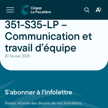
Navigation
rapide
Ouvrir
la
Ouvrir
Ouvrir
navigation
la
la
du
boîte
barre
351-S35-LP –
site
à
de
outils
recherche
d'acces
Communication et
travail d’équipe
20 février 2025
S'abonner à l'infolettre
Restez informé des départs de nos formations.