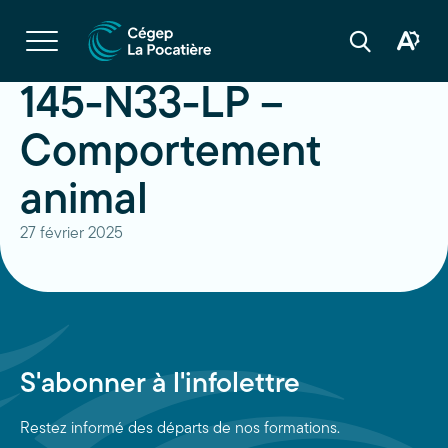
Navigation
rapide
Ouvrir
la
Ouvrir
Ouvrir
navigation
la
la
du
boîte
barre
145-N33-LP –
site
à
de
outils
recherche
d'acces
Comportement
animal
27 février 2025
S'abonner à l'infolettre
Restez informé des départs de nos formations.