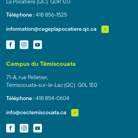
La Pocatière (QC) G0R 1Z0
Téléphone :
418 856-1525
information@cegeplapocatiere.qc.ca
Facebook
Instagram
YouTube
Campus du Témiscouata
71-A, rue Pelletier,
Témiscouata-sur-le-Lac (QC) G0L 1E0
Téléphone :
418 854-0604
info@cectemiscouata.ca
Facebook
Instagram
YouTube