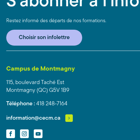
S'abonner à l'info
Restez informé des départs de nos formations.
Choisir son infolettre
Campus de Montmagny
115, boulevard Taché Est
Montmagny (QC) G5V 1B9
Téléphone :
418 248-7164
information@cecm.ca
Facebook
Instagram
YouTube