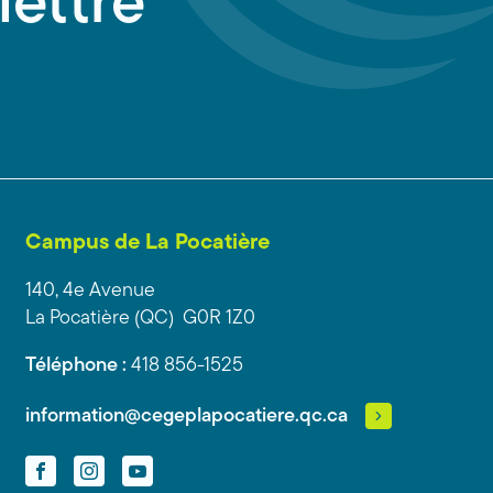
lettre
Campus de La Pocatière
140, 4e Avenue
La Pocatière (QC) G0R 1Z0
Téléphone :
418 856-1525
information@cegeplapocatiere.qc.ca
Facebook
Instagram
YouTube