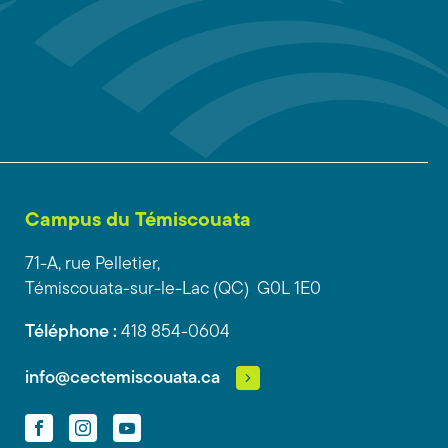
Campus du Témiscouata
71-A, rue Pelletier,
Témiscouata-sur-le-Lac (QC) G0L 1E0
Téléphone :
418 854-0604
info@cectemiscouata.ca
Facebook
Instagram
YouTube