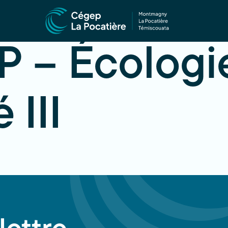
 – Écologie
 III