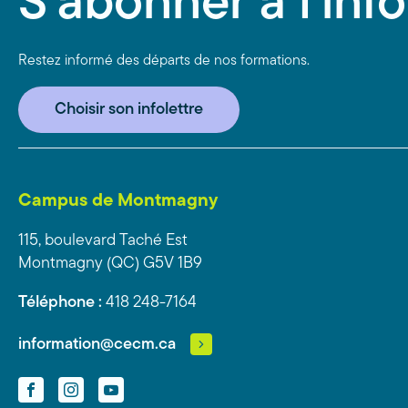
S'abonner à l'info
Restez informé des départs de nos formations.
Choisir son infolettre
Campus de Montmagny
115, boulevard Taché Est
Montmagny (QC) G5V 1B9
Téléphone :
418 248-7164
information@cecm.ca
Facebook
Instagram
YouTube