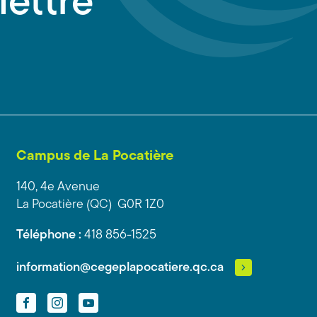
lettre
Campus de La Pocatière
140, 4e Avenue
La Pocatière (QC) G0R 1Z0
Téléphone :
418 856-1525
information@cegeplapocatiere.qc.ca
Facebook
Instagram
YouTube