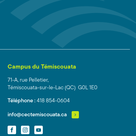
Campus du Témiscouata
71-A, rue Pelletier,
Témiscouata-sur-le-Lac (QC) G0L 1E0
Téléphone :
418 854-0604
info@cectemiscouata.ca
Facebook
Instagram
YouTube