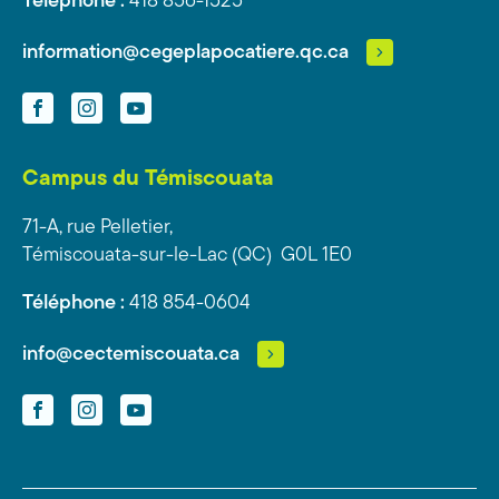
Téléphone :
418 856-1525
information@cegeplapocatiere.qc.ca
Facebook
Instagram
YouTube
Campus du Témiscouata
71-A, rue Pelletier,
Témiscouata-sur-le-Lac (QC) G0L 1E0
Téléphone :
418 854-0604
info@cectemiscouata.ca
Facebook
Instagram
YouTube