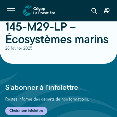
Navigation
rapide
Ouvrir
la
Ouvrir
Ouvrir
navigation
la
la
du
boîte
barre
145-M29-LP –
site
à
de
outils
recherche
d'acces
Écosystèmes marins
28 février 2025
S'abonner à l'infolettre
Restez informé des départs de nos formations.
Choisir son infolettre