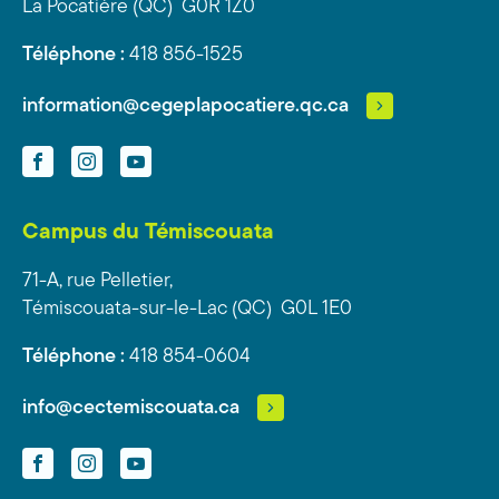
La Pocatière (QC) G0R 1Z0
Téléphone :
418 856-1525
information@cegeplapocatiere.qc.ca
Facebook
Instagram
YouTube
Campus du Témiscouata
71-A, rue Pelletier,
Témiscouata-sur-le-Lac (QC) G0L 1E0
Téléphone :
418 854-0604
info@cectemiscouata.ca
Facebook
Instagram
YouTube