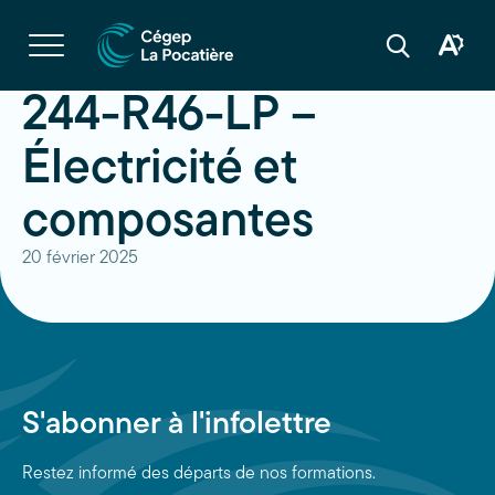
Navigation
rapide
Ouvrir
la
Ouvrir
Ouvrir
navigation
la
la
du
boîte
barre
244-R46-LP –
site
à
de
outils
recherche
d'acces
Électricité et
composantes
20 février 2025
S'abonner à l'infolettre
Restez informé des départs de nos formations.