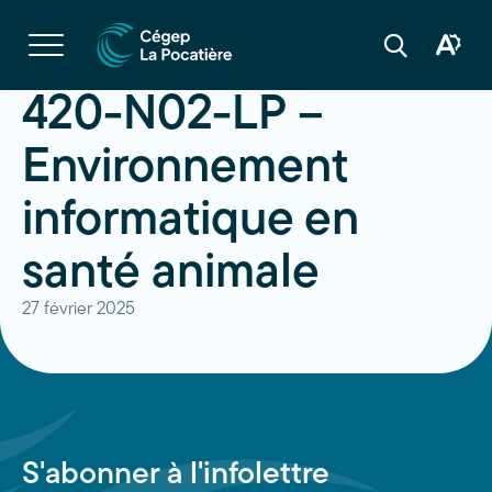
Navigation
rapide
Ouvrir
la
Ouvrir
Ouvrir
navigation
la
la
du
boîte
barre
420-N02-LP –
site
à
de
outils
recherche
d'acces
Environnement
informatique en
santé animale
27 février 2025
S'abonner à l'infolettre