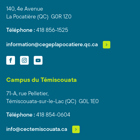
140, 4e Avenue
La Pocatière (QC) G0R 1Z0
Téléphone :
418 856-1525
information@cegeplapocatiere.qc.ca
Facebook
Instagram
YouTube
Campus du Témiscouata
71-A, rue Pelletier,
Témiscouata-sur-le-Lac (QC) G0L 1E0
Téléphone :
418 854-0604
info@cectemiscouata.ca